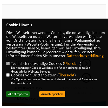
Cookie Hinweis
Diese Webseite verwendet Cookies, die notwendig sind, um
die Webseite zu nutzen. Weiterhin verwenden wir Dienste
IMPRESSUM
DATENSCHUTZ
KONTAKT
von Drittanbietern, die uns helfen, unser Webangebot zu
verbessern (Website-Optmierung). Für die Verwendung
CDU Kreisverband Paderborn
bestimmter Dienste, benötigen wir Ihre Einwilligung. Ihre
Einwilligung können Sie jederzeit widerrufen. Weitere
Informationen finden Sie in unserer
Datenschutzerklärung
.
CDU Nordrhein-Westfalen
Technisch notwendige Cookies (
Übersicht
)
Die notwendigen Cookies werden allein für den ordnungsgemäßen
Gebrauch der Webseite benötigt.
Cookies von Drittanbietern (
Übersicht
)
CDU Deutschland
Zur Optimierung unserer Webseite binden wir Dienste und Angebote von
Drittanbietern ein.
@2026 Bernhard Hoppe-
Realisation: Sharkness Media
Biermeyer
GmbH & Co. KG
Alle akzeptieren
Auswahl speichern
Alle Rechte vorbehalten.